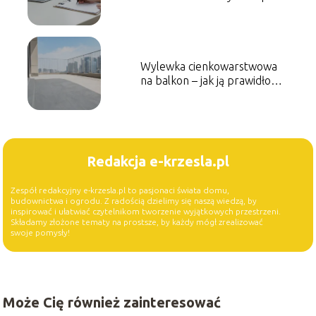
kroku?
Wylewka cienkowarstwowa
na balkon – jak ją prawidłowo
wykonać?
Redakcja e-krzesla.pl
Zespół redakcyjny e-krzesla.pl to pasjonaci świata domu,
budownictwa i ogrodu. Z radością dzielimy się naszą wiedzą, by
inspirować i ułatwiać czytelnikom tworzenie wyjątkowych przestrzeni.
Składamy złożone tematy na prostsze, by każdy mógł zrealizować
swoje pomysły!
Może Cię również zainteresować