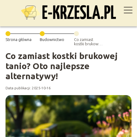
Strona główna
Budownictwo
Co zamiast
kostki brukowej
tanio? Oto
najlepsze
Co zamiast kostki brukowej
alternatywy!
tanio? Oto najlepsze
alternatywy!
Data publikacji: 2025-10-16