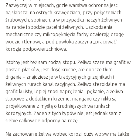
Zazwyczaj w miejscach, gdzie warstwa ochronna jest
najsłabsza: na ostrych krawędziach, przy połączeniach
śrubowych, spoinach, a w przypadku naczyń żeliwnych –
na rancie i spodzie patelni żeliwnych. Uszkodzenia
mechaniczne czy mikropęknięcia farby otwierają drogę
wodzie i tlenowi, a pod powłoką zaczyna „pracować”
korozja podpowierzchniowa.
Istotny jest też sam rodzaj stopu. Żeliwo szare ma grafit w
postaci płatków, jest dość kruche, ale dobrze tłumi
drgania – znajdziesz je w tradycyjnych grzejnikach i
żeliwnych rurach kanalizacyjnych. Żeliwo sferoidalne ma
grafit kulisty, lepiej znosi naprężenia i pękanie, a żeliwa
stopowe z dodatkiem krzemu, manganu czy niklu są
projektowane z myślą o trudniejszych warunkach
korozyjnych. Żaden z tych typów nie jest jednak sam z
siebie całkowicie odporny na rdzę.
Na zachowanie żeliwa wobec korozji duży wpływ ma także