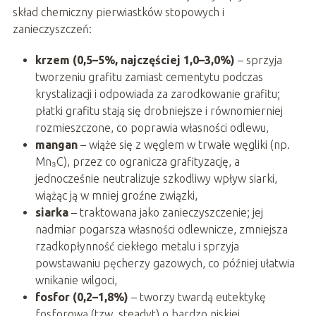
skład chemiczny pierwiastków stopowych i
zanieczyszczeń:
krzem (0,5–5%, najczęściej 1,0–3,0%)
– sprzyja
tworzeniu grafitu zamiast cementytu podczas
krystalizacji i odpowiada za zarodkowanie grafitu;
płatki grafitu stają się drobniejsze i równomierniej
rozmieszczone, co poprawia własności odlewu,
mangan
– wiąże się z węglem w trwałe węgliki (np.
Mn₃C), przez co ogranicza grafityzację, a
jednocześnie neutralizuje szkodliwy wpływ siarki,
wiążąc ją w mniej groźne związki,
siarka
– traktowana jako zanieczyszczenie; jej
nadmiar pogarsza własności odlewnicze, zmniejsza
rzadkopłynność ciekłego metalu i sprzyja
powstawaniu pęcherzy gazowych, co później ułatwia
wnikanie wilgoci,
fosfor (0,2–1,8%)
– tworzy twardą eutektykę
fosforową (tzw. steadyt) o bardzo niskiej