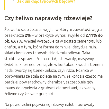
Jak uniknąć typowych błędów?
Czy żeliwo naprawdę rdzewieje?
Żeliwo to stop żelaza i węgla, w którym zawartość węgla
przekracza
2%
– w praktyce wynosi zwykle od
2,11% do
ok. 6,67%
. Węgiel występuje tu w postaci cementytu lub
grafitu, a o tym, która forma dominuje, decyduje m.in.
skład chemiczny i sposób chłodzenia odlewu. Taka
struktura sprawia, że materiał jest twardy, masywny i
świetnie znosi uderzenia, ale w kontakcie z wodą i tlenem
nadal tworzy się tlenek żelaza, czyli rdza. Różnica w
porównaniu ze stalą polega na tym, że korozja często ma
bardziej powierzchowny charakter, szczególnie gdy
mamy do czynienia z grubymi elementami, jak wanny
żeliwne czy żeliwne grzejniki.
Na powierzchni pojawia się rdzawy nalot – porowaty,