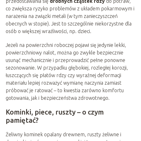
przedostawania się
drobnych cząstek rdzy
do potraw,
co zwiększa ryzyko problemów z układem pokarmowym i
narażenia na związki metali (w tym zanieczyszczeń
obecnych w stopie). Jest to szczególnie niekorzystne dla
osób o większej wrażliwości, np. dzieci.
Jeżeli na powierzchni roboczej pojawi się jedynie lekki,
powierzchniowy nalot, można go zwykle bezpiecznie
usunąć mechanicznie i przeprowadzić pełne ponowne
sezonowanie. W przypadku głębokiej, rozległej korozji,
łuszczących się płatów rdzy czy wyraźnej deformacji
materiału lepiej rozważyć wymianę naczynia zamiast
próbować je ratować – to kwestia zarówno komfortu
gotowania, jak i bezpieczeństwa zdrowotnego.
Kominki, piece, ruszty – o czym
pamiętać?
Żeliwny kominek opalany drewnem, ruszty żeliwne i