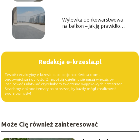
Wylewka cienkowarstwowa
na balkon – jak ją prawidłowo
wykonać?
Redakcja e-krzesla.pl
Zespół redakcyjny e-krzesla.pl to pasjonaci świata domu,
budownictwa i ogrodu. Z radością dzielimy się naszą wiedzą, by
inspirować i ułatwiać czytelnikom tworzenie wyjątkowych przestrzeni.
Składamy złożone tematy na prostsze, by każdy mógł zrealizować
swoje pomysły!
Może Cię również zainteresować