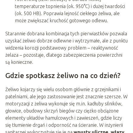
temperaturze topnienia (ok. 950°C) i dużej twardości
(ok. 500 HB). Poprawia lejność ciekłego żeliwa, ale
może zwiększać kruchość gotowego odlewu.
Starannie dobrana kombinacja tych pierwiastków pozwala
uzyskać żeliwo dobrze odlewne i wytrzymałe, ale z punktu
widzenia korozji podstawowy problem – reaktywność
żelaza – pozostaje, dlatego zabezpieczenia powierzchni
są konieczne.
Gdzie spotkasz żeliwo na co dzień?
Żeliwo kojarzy się wielu osobom głównie z grzejnikami i
patelniami, ale jego zastosowanie jest znacznie szersze. W
motoryzacji z żeliwa wykonuje się m.in. kadłuby silników,
głowice, obudowy skrzyń biegów czy ciężko obciążone
elementy układów hamulcowych i zawieszeń, gdzie liczy
się tłumienie drgań i odporność na ścieranie. W inżynierii
sanitarnej wykorzystuje się je na
wpusty uliczne, włazy