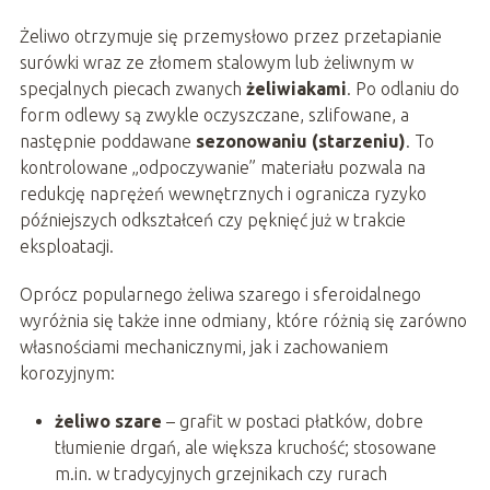
Żeliwo otrzymuje się przemysłowo przez przetapianie
surówki wraz ze złomem stalowym lub żeliwnym w
specjalnych piecach zwanych
żeliwiakami
. Po odlaniu do
form odlewy są zwykle oczyszczane, szlifowane, a
następnie poddawane
sezonowaniu (starzeniu)
. To
kontrolowane „odpoczywanie” materiału pozwala na
redukcję naprężeń wewnętrznych i ogranicza ryzyko
późniejszych odkształceń czy pęknięć już w trakcie
eksploatacji.
Oprócz popularnego żeliwa szarego i sferoidalnego
wyróżnia się także inne odmiany, które różnią się zarówno
własnościami mechanicznymi, jak i zachowaniem
korozyjnym:
żeliwo szare
– grafit w postaci płatków, dobre
tłumienie drgań, ale większa kruchość; stosowane
m.in. w tradycyjnych grzejnikach czy rurach