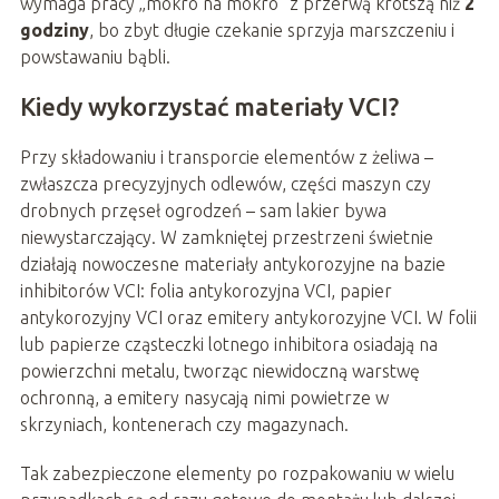
wymaga pracy „mokro na mokro” z przerwą krótszą niż
2
godziny
, bo zbyt długie czekanie sprzyja marszczeniu i
powstawaniu bąbli.
Kiedy wykorzystać materiały VCI?
Przy składowaniu i transporcie elementów z żeliwa –
zwłaszcza precyzyjnych odlewów, części maszyn czy
drobnych przęseł ogrodzeń – sam lakier bywa
niewystarczający. W zamkniętej przestrzeni świetnie
działają nowoczesne materiały antykorozyjne na bazie
inhibitorów VCI: folia antykorozyjna VCI, papier
antykorozyjny VCI oraz emitery antykorozyjne VCI. W folii
lub papierze cząsteczki lotnego inhibitora osiadają na
powierzchni metalu, tworząc niewidoczną warstwę
ochronną, a emitery nasycają nimi powietrze w
skrzyniach, kontenerach czy magazynach.
Tak zabezpieczone elementy po rozpakowaniu w wielu