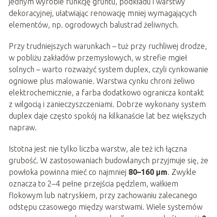
jednym wyrobie funkcję gruntu, podkładu i warstwy
dekoracyjnej, ułatwiając renowację mniej wymagających
elementów, np. ogrodowych balustrad żeliwnych.
Przy trudniejszych warunkach – tuż przy ruchliwej drodze,
w pobliżu zakładów przemysłowych, w strefie mgieł
solnych – warto rozważyć system duplex, czyli cynkowanie
ogniowe plus malowanie. Warstwa cynku chroni żeliwo
elektrochemicznie, a farba dodatkowo ogranicza kontakt
z wilgocią i zanieczyszczeniami. Dobrze wykonany system
duplex daje często spokój na kilkanaście lat bez większych
napraw.
Istotna jest nie tylko liczba warstw, ale też ich łączna
grubość. W zastosowaniach budowlanych przyjmuje się, że
powłoka powinna mieć co najmniej
80–160 µm
. Zwykle
oznacza to 2–4 pełne przejścia pędzlem, wałkiem
flokowym lub natryskiem, przy zachowaniu zalecanego
odstępu czasowego między warstwami. Wiele systemów