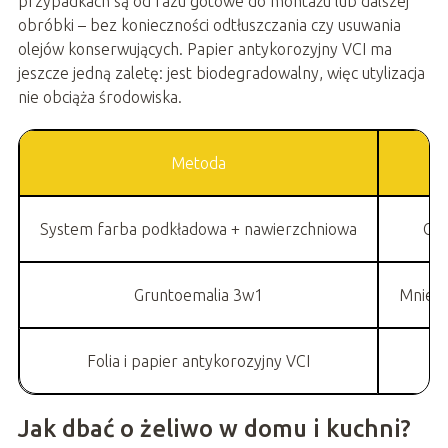
przypadkach są od razu gotowe do montażu lub dalszej
obróbki – bez konieczności odtłuszczania czy usuwania
olejów konserwujących. Papier antykorozyjny VCI ma
jeszcze jedną zaletę: jest biodegradowalny, więc utylizacja
nie obciąża środowiska.
Metoda
System farba podkładowa + nawierzchniowa
Ogr
Gruntoemalia 3w1
Mniejs
Folia i papier antykorozyjny VCI
Jak dbać o żeliwo w domu i kuchni?