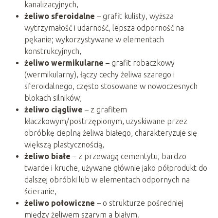
kanalizacyjnych,
żeliwo sferoidalne
– grafit kulisty, wyższa
wytrzymałość i udarność, lepsza odporność na
pękanie; wykorzystywane w elementach
konstrukcyjnych,
żeliwo wermikularne
– grafit robaczkowy
(wermikularny), łączy cechy żeliwa szarego i
sferoidalnego, często stosowane w nowoczesnych
blokach silników,
żeliwo ciągliwe
– z grafitem
kłaczkowym/postrzępionym, uzyskiwane przez
obróbkę cieplną żeliwa białego, charakteryzuje się
większą plastycznością,
żeliwo białe
– z przewagą cementytu, bardzo
twarde i kruche, używane głównie jako półprodukt do
dalszej obróbki lub w elementach odpornych na
ścieranie,
żeliwo połowiczne
– o strukturze pośredniej
między żeliwem szarym a białym.