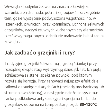
Wewnątrz budynku żeliwo ma znacznie łatwiejsze
warunki, ale rdza nadal potrafi się pojawić – szczególnie
tam, gdzie występuje podwyższona wilgotność, np. w
łazienkach, piwnicach, przy kominkach. Ochrona żeliwnych
grzejników, naczyń żeliwnych kuchennych czy elementów
pieców wymaga innych technik niż malowanie balustrad na
zewnątrz.
Jak zadbać o grzejniki i rury?
Tradycyjne grzejniki żeliwne mają grubą ściankę i przy
rozsądnej eksploatacji wytrzymują dziesiątki lat. Ich piętą
achillesową są stare, spękane powłoki, pod którymi
rozwija się korozja. Przy renowacji najlepszy efekt daje
całkowite usunięcie starych farb (metodą mechaniczną lub
strumieniowo‑ścierną), a następnie nałożenie systemu:
farba podkładowa antykorozyjna i specjalna farba do
grzejników odporna na temperaturę rzędu
80–120°C
.