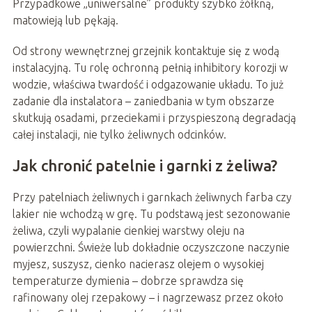
Przypadkowe „uniwersalne” produkty szybko żółkną,
matowieją lub pękają.
Od strony wewnętrznej grzejnik kontaktuje się z wodą
instalacyjną. Tu rolę ochronną pełnią inhibitory korozji w
wodzie, właściwa twardość i odgazowanie układu. To już
zadanie dla instalatora – zaniedbania w tym obszarze
skutkują osadami, przeciekami i przyspieszoną degradacją
całej instalacji, nie tylko żeliwnych odcinków.
Jak chronić patelnie i garnki z żeliwa?
Przy patelniach żeliwnych i garnkach żeliwnych farba czy
lakier nie wchodzą w grę. Tu podstawą jest sezonowanie
żeliwa, czyli wypalanie cienkiej warstwy oleju na
powierzchni. Świeże lub dokładnie oczyszczone naczynie
myjesz, suszysz, cienko nacierasz olejem o wysokiej
temperaturze dymienia – dobrze sprawdza się
rafinowany olej rzepakowy – i nagrzewasz przez około