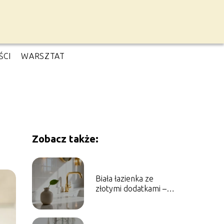
ŚCI
WARSZTAT
Zobacz także:
Biała łazienka ze
złotymi dodatkami –
jak ją urządzić?