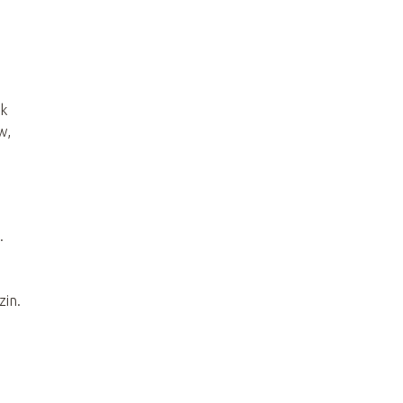
ak
w,
.
zin.