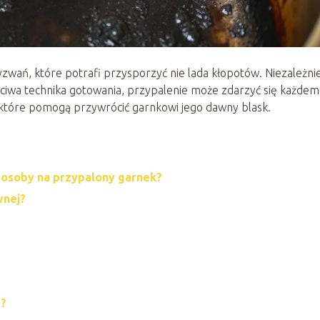
zwań, które potrafi przysporzyć nie lada kłopotów. Niezależni
aściwa technika gotowania, przypalenie może zdarzyć się każdem
 które pomogą przywrócić garnkowi jego dawny blask.
posoby na przypalony garnek?
wnej?
e?