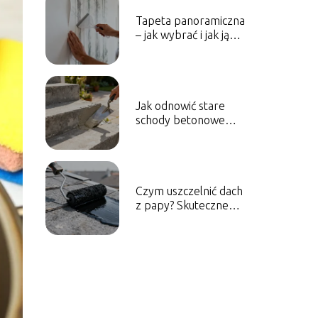
Tapeta panoramiczna
– jak wybrać i jak ją
przykleić?
Jak odnowić stare
schody betonowe
zewnętrzne?
Sprawdzone sposoby
Czym uszczelnić dach
z papy? Skuteczne
metody i materiały