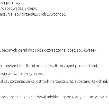
szaj potrawy.
 rozprowadzają ciepło.
aczynia, aby przedłużyć ich żywotność.
ypalonych garnków: soda oczyszczona, ocet, sól, kwasek
ć domowymi środkami oraz specjalistycznymi preparatami;
twia usuwanie przypaleń.
czyszczenia; unikaj ostrych narzędzi oraz substancji takich jak
oczyszczoną lub solą; używaj miękkich gąbek, aby nie porysować