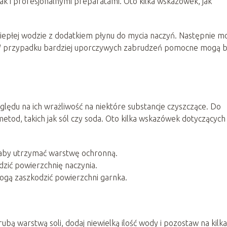
ak i profesjonalnymi preparatami. Oto kilka wskazówek, jak
iepłej wodzie z dodatkiem płynu do mycia naczyń. Następnie m
. W przypadku bardziej uporczywych zabrudzeń pomocne mogą 
ględu na ich wrażliwość na niektóre substancje czyszczące. Do
etod, takich jak sól czy soda. Oto kilka wskazówek dotyczących 
aby utrzymać warstwę ochronną.
dzić powierzchnię naczynia.
ogą zaszkodzić powierzchni garnka.
bą warstwą soli, dodaj niewielką ilość wody i pozostaw na kilka