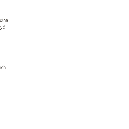
ożna
być
ich