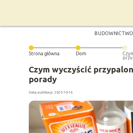
BUDOWNICTW
Strona główna
Dom
Czym
przy
Spra
pora
Czym wyczyścić przypalo
porady
Data publikacji: 2025-10-16