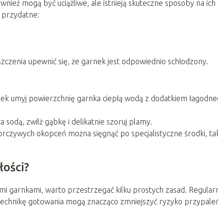
ież mogą być uciążliwe, ale istnieją skuteczne sposoby na ich
ę przydatne:
czenia upewnić się, że garnek jest odpowiednio schłodzony.
ątek umyj powierzchnię garnka ciepłą wodą z dodatkiem łagodn
sodą, zwilż gąbkę i delikatnie szoruj plamy.
rczywych okopceń można sięgnąć po specjalistyczne środki, ta
łości?
i garnkami, warto przestrzegać kilku prostych zasad. Regular
technikę gotowania mogą znacząco zmniejszyć ryzyko przypale