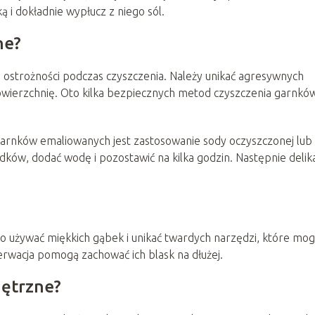
ą i dokładnie wypłucz z niego sól.
ne?
 ostrożności podczas czyszczenia. Należy unikać agresywnych
owierzchnię. Oto kilka bezpiecznych metod czyszczenia garnkó
rnków emaliowanych jest zastosowanie sody oczyszczonej lub s
ków, dodać wodę i pozostawić na kilka godzin. Następnie delik
 używać miękkich gąbek i unikać twardych narzędzi, które mo
rwacja pomogą zachować ich blask na dłużej.
nętrzne?