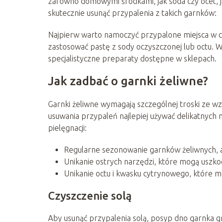
zarówno domowymi środkami, jak soda czy ocet, j
skutecznie usunąć przypalenia z takich garnków:
Najpierw warto namoczyć przypalone miejsca w c
zastosować pastę z sody oczyszczonej lub octu
specjalistyczne preparaty dostępne w sklepach.
Jak zadbać o garnki żeliwne?
Garnki żeliwne wymagają szczególnej troski ze wz
usuwania przypaleń najlepiej używać delikatnych m
pielęgnacji:
Regularne sezonowanie garnków żeliwnych, 
Unikanie ostrych narzędzi, które mogą uszko
Unikanie octu i kwasku cytrynowego, które m
Czyszczenie solą
Aby usunąć przypalenia solą, posyp dno garnka gru