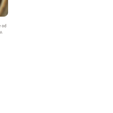
e od
u.