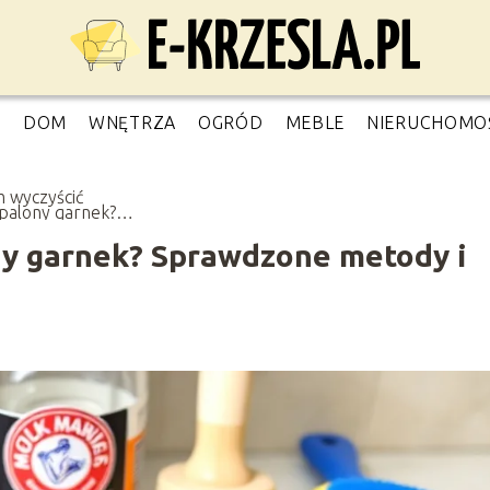
O
DOM
WNĘTRZA
OGRÓD
MEBLE
NIERUCHOMO
 wyczyścić
palony garnek?
wdzone metody i
dy
ny garnek? Sprawdzone metody i