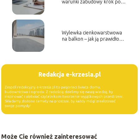
warunki zabudowy krok po
kroku?
Wylewka cienkowarstwowa
na balkon – jak ją prawidłowo
wykonać?
Redakcja e-krzesla.pl
Zespół redakcyjny e-krzesla.pl to pasjonaci świata domu,
budownictwa i ogrodu. Z radością dzielimy się naszą wiedzą, by
inspirować i ułatwiać czytelnikom tworzenie wyjątkowych przestrzeni.
Składamy złożone tematy na prostsze, by każdy mógł zrealizować
swoje pomysły!
Może Cię również zainteresować