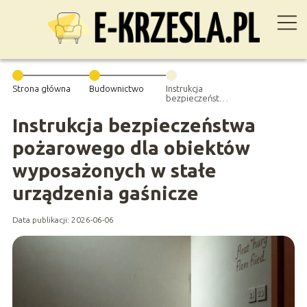
Strona główna
Budownictwo
Instrukcja
bezpieczeństwa
pożarowego
dla obiektów
Instrukcja bezpieczeństwa
wyposażonych
w stałe
pożarowego dla obiektów
urządzenia
gaśnicze
wyposażonych w stałe
urządzenia gaśnicze
Data publikacji: 2026-06-06