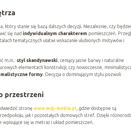
ętrza
, który stanie się bazą dalszych decyzji. Niezależnie, czy będzie
wić się nad
indywidualnym charakterem
pomieszczeń. Przeg
rtalach tematycznych ułatwi wskazanie ulubionych motywów i
ć m.in.:
styl skandynawski
, ceniący jasne barwy i naturalne
a surowych elementach konstrukcji; czy nowoczesne, minimalistyc
imalistyczne formy
. Decyzja o dominującym stylu pozwoli
 przestrzeni
odwiedzić stronę
www.mdj-meble.pl
, gdzie dostępne są
 przedpokoju, jak i pozostałych domowych stref. Dzięki różnorod
ie wpisujące się w metraż i układ pomieszczeń.