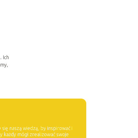
. Ich
rmy,
 się naszą wiedzą, by inspirować i
by każdy mógł zrealizować swoje