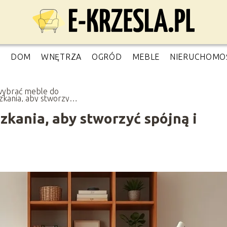
O
DOM
WNĘTRZA
OGRÓD
MEBLE
NIERUCHOMO
wybrać meble do
zkania, aby stworzyć
ą i funkcjonalną
żację?
kania, aby stworzyć spójną i