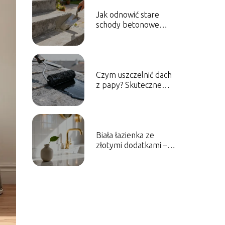
Jak odnowić stare
schody betonowe
zewnętrzne?
Sprawdzone sposoby
Czym uszczelnić dach
z papy? Skuteczne
metody i materiały
Biała łazienka ze
złotymi dodatkami –
jak ją urządzić?