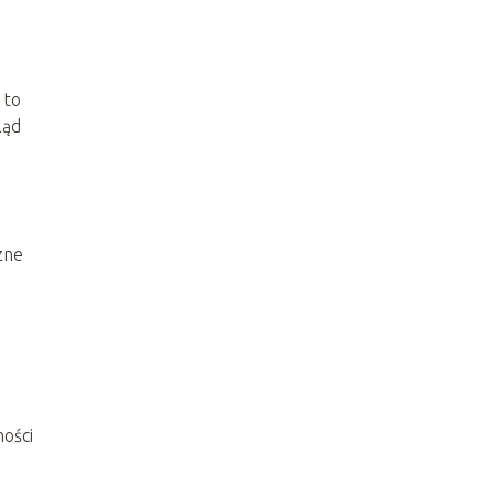
 to
ląd
zne
ności