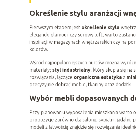
Określenie stylu aranżacji wn
Pierwszym etapem jest
określenie stylu
wnętrza
elegancki glamour czy surowy loft, warto zastano
inspiracji w magazynach wnętrzarskich czy na po
kolorów.
Wśród najpopularniejszych nurtów można wyróżni
materiały;
styl industrialny
, który skupia się n
rozwiązania, łączące
organiczna estetyka
z
min
precyzyjnie dobrać meble, tkaniny oraz dodatki.
Wybór mebli dopasowanych do
Przy planowaniu wyposażenia mieszkania warto 
propozycje zarówno dla salonu, sypialni, jadalni,
modeli z łatwością znajdzie się rozwiązania idealn