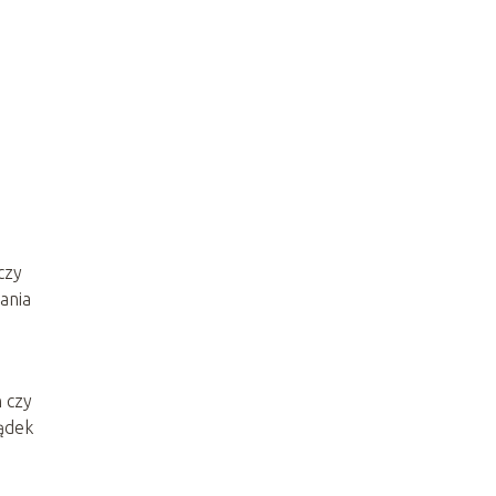
czy
ania
 czy
ządek