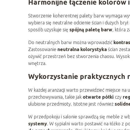
Harmonijne łączenie kolorów 
Stworzenie koherentnej palety barw wymaga wyw
wybiera się neutralne odcienie ścian i dużych bry
sposób uzyskuje się
spójną paletę barw
, która 
Do neutralnych barw można wprowadzić
kontra
Zastosowanie
neutralna kolorystyka
ścian zest
ożywić przestrzeń bez stworzenia chaosu. Wysokie
wnętrza.
Wykorzystanie praktycznych 
W każdej aranżacji warto przewidzieć miejsce na
przechowywania, takie jak
otwarte półki
czy
re
ulubione przedmioty. Istotne jest również
solidn
W przedpokoju i salonie sprawdzą się meble z 
systemy
. W sypialni warto postawić na łóżko z 