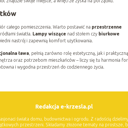
ot znajdzie swoje miejsce, a wnętrze zyska na porządku.
atków
iór całego pomieszczenia. Warto postawić na
przestrzenne
ródłami światła.
Lampy wiszące
nad stołem czy
biurkowe
dni nastrój i zapewnią komfort użytkowania.
cjonalna ława
, pełnią zarówno rolę estetyczną, jak i praktyczną
ętrza oraz potrzebom mieszkańców – liczy się tu harmonia fo
ektowna i wygodna przestrzeń do codziennego życia.
Redakcja e-krzesla.pl
asjonaci świata domu, budownictwa i ogrodu. Z radością dzielimy
jątkowych przestrzeni. Składamy złożone tematy na prostsze, 