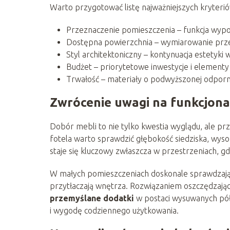
Warto przygotować listę najważniejszych kryteriów
Przeznaczenie pomieszczenia – funkcja wypo
Dostępna powierzchnia – wymiarowanie prz
Styl architektoniczny – kontynuacja estetyki
Budżet – priorytetowe inwestycje i element
Trwałość – materiały o podwyższonej odporno
Zwrócenie uwagi na funkcjona
Dobór mebli to nie tylko kwestia wyglądu, ale p
fotela warto sprawdzić głębokość siedziska, wyso
staje się kluczowy zwłaszcza w przestrzeniach, gdz
W małych pomieszczeniach doskonale sprawdzają
przytłaczają wnętrza. Rozwiązaniem oszczędzają
przemyślane dodatki
w postaci wysuwanych półe
i wygodę codziennego użytkowania.