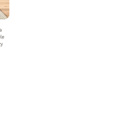
a
le
ży