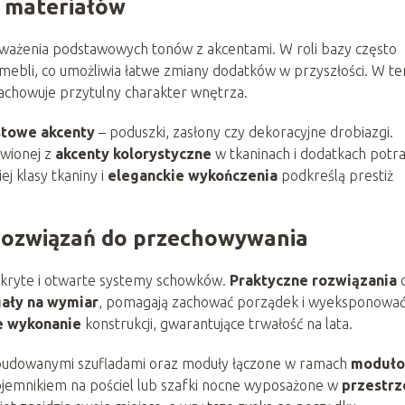
i materiałów
ażenia podstawowych tonów z akcentami. W roli bazy często
ł mebli, co umożliwia łatwe zmiany dodatków w przyszłości. W te
zachowuje przytulny charakter wnętrza.
stowe akcenty
– poduszki, zasłony czy dekoracyjne drobiazgi.
awionej z
akcenty kolorystyczne
w tkaninach i dodatkach potra
j klasy tkaniny i
eleganckie wykończenia
podkreślą prestiż
rozwiązań do przechowywania
 ukryte i otwarte systemy schowków.
Praktyczne rozwiązania
gały na wymiar
, pomagają zachować porządek i wyeksponowa
e wykonanie
konstrukcji, gwarantujące trwałość na lata.
wbudowanymi szufladami oraz moduły łączone w ramach
moduł
pojemnikiem na pościel lub szafki nocne wyposażone w
przestrz