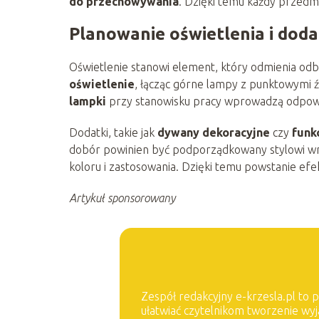
do przechowywania
. Dzięki temu każdy przedmi
Planowanie oświetlenia i dod
Oświetlenie stanowi element, który odmienia odb
oświetlenie
, łącząc górne lampy z punktowymi ź
lampki
przy stanowisku pracy wprowadzą odpowie
Dodatki, takie jak
dywany dekoracyjne
czy
funk
dobór powinien być podporządkowany stylowi wn
koloru i zastosowania. Dzięki temu powstanie ef
Artykuł sponsorowany
Zespół redakcyjny e-krzesla.pl to p
ułatwiać czytelnikom tworzenie wy