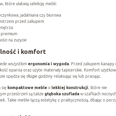
, które ułatwią selekcję mebli:
czynkowa, jadalniana czy biurowa
estrzeni przed zakupem
 wnętrza
y premium
ści na zużycie
lność i komfort
rzede wszystkim
ergonomia i wygoda
. Przed zakupem kanapy 
kość oparcia oraz użyte materiały tapicerskie. Komfort użytkow
ie spędza się długie godziny relaksując się lub pracując.
 się
kompaktowe meble
o
lekkiej konstrukcji
, które nie
cym przestrzeń są także
głęboka szuflada
w szafkach nocnych
k. Takie meble łączą estetykę z praktycznością, dbając o por