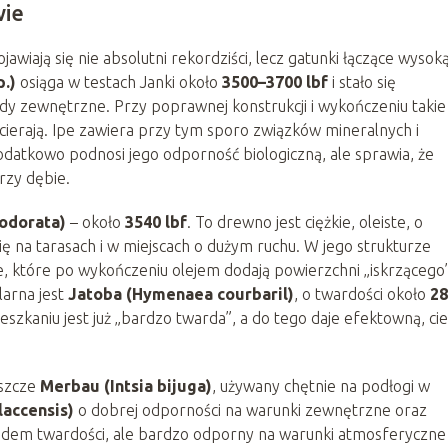
wie
awiają się nie absolutni rekordziści, lecz gatunki łączące wysok
.)
osiąga w testach Janki około
3500–3700 lbf
i stało się
ody zewnętrzne. Przy poprawnej konstrukcji i wykończeniu takie
 ścierają. Ipe zawiera przy tym sporo związków mineralnych i
odatkowo podnosi jego odporność biologiczną, ale sprawia, że
rzy dębie.
odorata)
– około
3540 lbf
. To drewno jest ciężkie, oleiste, o
 na tarasach i w miejscach o dużym ruchu. W jego strukturze
e, które po wykończeniu olejem dodają powierzchni „iskrzącego
arna jest
Jatoba (Hymenaea courbaril)
, o twardości około
28
ieszkaniu jest już „bardzo twarda”, a do tego daje efektowną, ci
eszcze
Merbau (Intsia bijuga)
, używany chętnie na podłogi w
accensis)
o dobrej odporności na warunki zewnętrzne oraz
ędem twardości, ale bardzo odporny na warunki atmosferyczne 