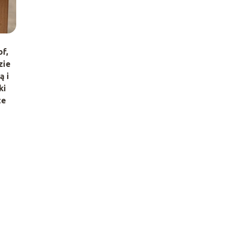
bf
,
zie
ą i
ki
ze