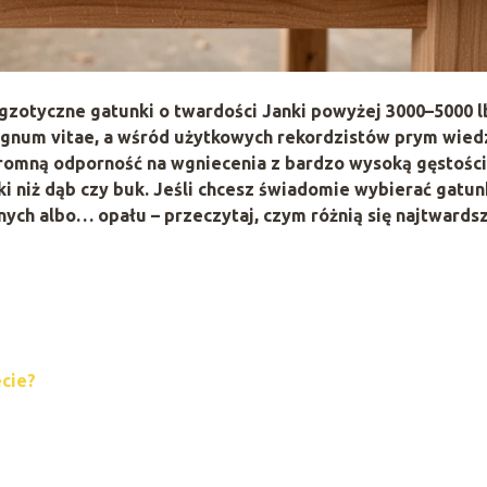
gzotyczne gatunki o twardości Janki powyżej
3000–5000 l
ignum vitae
, a wśród użytkowych rekordzistów prym wied
gromną
odporność na wgniecenia
z bardzo wysoką gęstości
 niż dąb czy buk. Jeśli chcesz świadomie wybierać gatun
nych albo… opału – przeczytaj, czym różnią się najtwards
ecie?