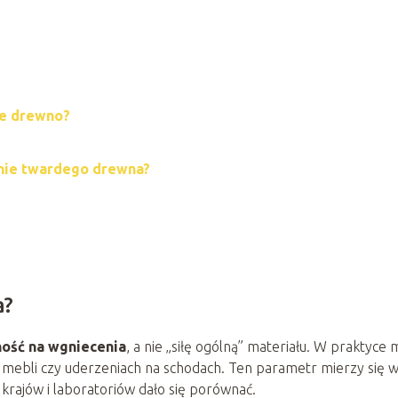
ze drewno?
nie twardego drewna?
a?
ość na wgniecenia
, a nie „siłę ogólną” materiału. W praktyce
h mebli czy uderzeniach na schodach. Ten parametr mierzy się 
krajów i laboratoriów dało się porównać.