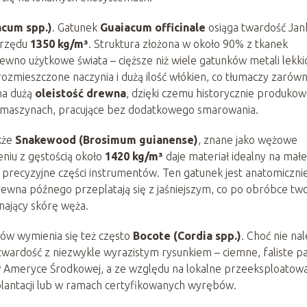
acum spp.)
. Gatunek
Guaiacum officinale
osiąga twardość Jan
ć rzędu
1350 kg/m³
. Struktura złożona w około 90% z tkanek
ewno użytkowe świata – cięższe niż wiele gatunków metali lekki
zmieszczone naczynia i dużą ilość włókien, co tłumaczy zarów
 ma dużą
oleistość drewna
, dzięki czemu historycznie produko
i maszynach, pracujące bez dodatkowego smarowania.
akże
Snakewood (Brosimum guianense)
, znane jako wężowe
niu z gęstością około
1420 kg/m³
daje materiał idealny na małe
y precyzyjne części instrumentów. Ten gatunek jest anatomiczni
ewna późnego przeplatają się z jaśniejszym, co po obróbce tw
nający skórę węża.
ów wymienia się też często
Bocote (Cordia spp.)
. Choć nie na
 twardość z niezwykle wyrazistym rysunkiem – ciemne, faliste 
 w Ameryce Środkowej, a ze względu na lokalne przeeksploatow
z plantacji lub w ramach certyfikowanych wyrębów.