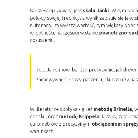
Najczęściej używana jest
skala Janki
. W tym bada
połowy swojej średnicy, a wynik zapisuje się jak
niutonach. Im wyższa wartość, tym większy opór s
wilgotności, najczęściej w stanie
powietrzno-su
dosuszeniu.
Test Janki mówi bardzo precyzyjnie, jak drewno
zachowywać się przy paczeniu, skurczu czy na 
W literaturze spotyka się też
metodę Brinella
, 
odcisku, oraz
metodę Krippela
, łączącą założeni
durometrów z precyzyjnym
obciążeniem spręż
warunkach.