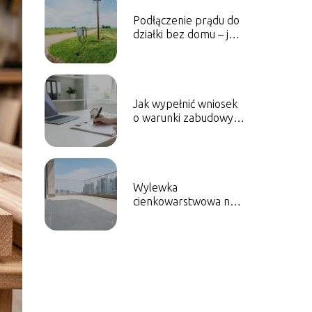
Podłączenie prądu do
działki bez domu – jak
to zrobić krok po
kroku?
Jak wypełnić wniosek
o warunki zabudowy
krok po kroku?
Wylewka
cienkowarstwowa na
balkon – jak ją
prawidłowo wykonać?