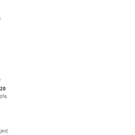
ą
”
20
epłą
jest