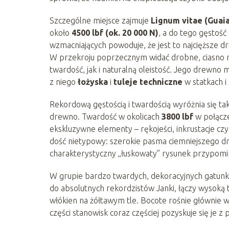
Szczególne miejsce zajmuje
Lignum vitae (Guai
około
4500 lbf (ok. 20 000 N)
, a do tego gęstoś
wzmacniających powoduje, że jest to najcięższe dr
W przekroju poprzecznym widać drobne, ciasno ro
twardość, jak i naturalną oleistość. Jego drewno
z niego
łożyska
i
tuleje techniczne
w statkach 
Rekordową gęstością i twardością wyróżnia się t
drewno. Twardość w okolicach
3800 lbf
w połącze
ekskluzywne elementy – rękojeści, inkrustacje cz
dość nietypowy: szerokie pasma ciemniejszego dr
charakterystyczny „łuskowaty” rysunek przypomi
W grupie bardzo twardych, dekoracyjnych gatunk
do absolutnych rekordzistów Janki, łączy wysoką
włókien na żółtawym tle. Bocote rośnie głównie
części stanowisk coraz częściej pozyskuje się je 