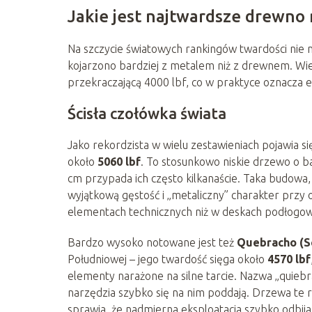
Jakie jest najtwardsze drewno 
Na szczycie światowych rankingów twardości nie m
kojarzono bardziej z metalem niż z drewnem. Wie
przekraczającą 4000 lbf, co w praktyce oznacza 
Ścisła czołówka świata
Jako rekordzista w wielu zestawieniach pojawia s
około
5060 lbf
. To stosunkowo niskie drzewo o ba
cm przypada ich często kilkanaście. Taka budow
wyjątkową gęstość i „metaliczny” charakter prz
elementach technicznych niż w deskach podłogo
Bardzo wysoko notowane jest też
Quebracho (Sc
Południowej – jego twardość sięga około
4570 lbf
elementy narażone na silne tarcie. Nazwa „quiebra-
narzędzia szybko się na nim poddają. Drzewa te r
sprawia, że nadmierna eksploatacja szybko odbija