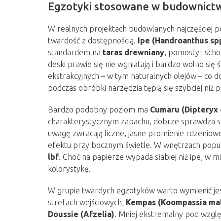
Egzotyki stosowane w budownict
W realnych projektach budowlanych najczęściej poj
twardość z dostępnością.
Ipe (Handroanthus spp
standardem na
taras drewniany
, pomosty i sch
deski prawie się nie wgniatają i bardzo wolno się
ekstrakcyjnych – w tym naturalnych olejów – co d
podczas obróbki narzędzia tępią się szybciej niż p
Bardzo podobny poziom ma
Cumaru (Dipteryx 
charakterystycznym zapachu, dobrze sprawdza się
uwagę zwracają liczne, jasne promienie rdzeniow
efektu przy bocznym świetle. W wnętrzach popul
lbf
. Choć na papierze wypada słabiej niż ipe, w m
kolorystykę.
W grupie twardych egzotyków warto wymienić j
strefach wejściowych,
Kempas (Koompassia mal
Doussie (Afzelia)
. Mniej ekstremalny pod wzgl