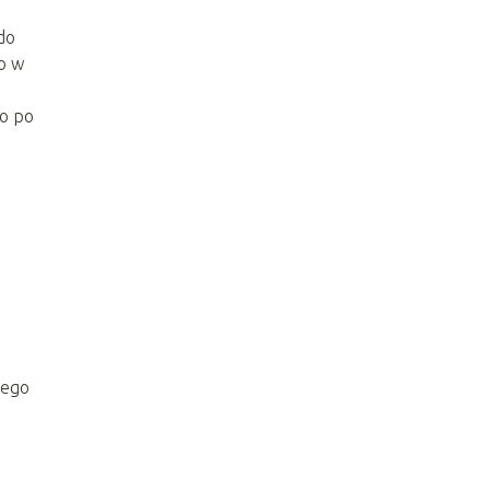
do
o w
mo po
łego