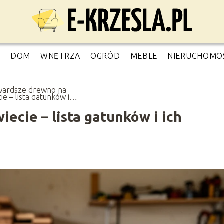
O
DOM
WNĘTRZA
OGRÓD
MEBLE
NIERUCHOMO
wardsze drewno na
ie – lista gatunków i
łaściwości
ecie – lista gatunków i ich