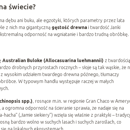
na świecie?
a dębu ani buku, ale egzotyki, których parametry przez lata
le z nich ma gigantyczną
gęstość drewna
i twardość Janki
ekstremalną odporność na wgniatanie i bardzo trudną obróbkę.
ię
Australian Buloke (Allocasuarina luehmannii)
z twardości
rdzo drobnych przyrostach rocznych – słoje są tak wąskie, że n
a, z wysokim udziałem twardego drewna późnego, tłumaczy
y obróbce. W typowym handlu występuje raczej w małych
wych.
hinopsis spp.)
, rosnące m.in. w regionie Gran Chaco w Amery
, a ogromna odporność na ścieranie sprawia, że nadaje się na
hacha” („łamie siekiery”) wzięła się właśnie z praktyki – tradyc
osną bardzo wolno w suchych lasach i suchych zaroślach, co
 się na lokalnych ekosystemach.