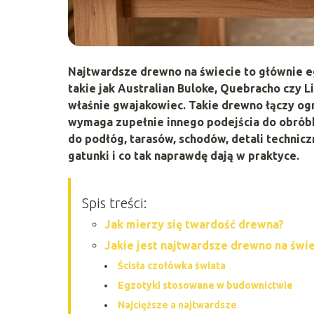
Najtwardsze drewno na świecie to głównie e
takie jak
Australian Buloke
,
Quebracho
czy
L
właśnie gwajakowiec. Takie drewno łączy o
wymaga zupełnie innego podejścia do obróbki
do podłóg, tarasów, schodów, detali technicz
gatunki i co tak naprawdę dają w praktyce.
Spis treści:
Jak mierzy się twardość drewna?
Jakie jest najtwardsze drewno na świ
Ścisła czołówka świata
Egzotyki stosowane w budownictwie
Najcięższe a najtwardsze