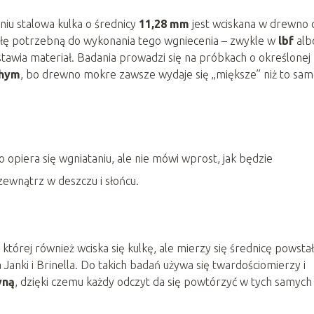
niu stalowa kulka o średnicy
11,28 mm
jest wciskana w drewno 
o siłę potrzebną do wykonania tego wgniecenia – zwykle w
lbf
alb
tawia materiał. Badania prowadzi się na próbkach o określonej
chym
, bo drewno mokre zawsze wydaje się „miększe” niż to sa
 opiera się wgniataniu, ale nie mówi wprost, jak będzie
zewnątrz w deszczu i słońcu.
w której również wciska się kulkę, ale mierzy się średnicę powsta
a Janki i Brinella. Do takich badań używa się twardościomierzy i
yną
, dzięki czemu każdy odczyt da się powtórzyć w tych samych