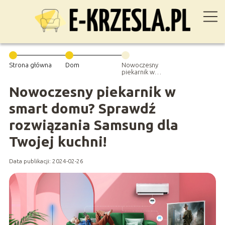
Strona główna
Dom
Nowoczesny
piekarnik w
smart domu?
Sprawdź
Nowoczesny piekarnik w
rozwiązania
Samsung dla
smart domu? Sprawdź
Twojej kuchni!
rozwiązania Samsung dla
Twojej kuchni!
Data publikacji: 2024-02-26