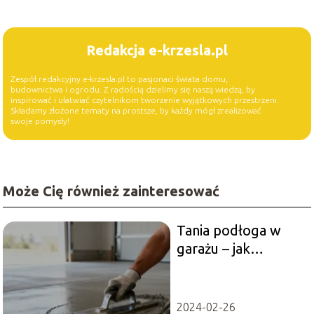
Redakcja e-krzesla.pl
Zespół redakcyjny e-krzesla.pl to pasjonaci świata domu,
budownictwa i ogrodu. Z radością dzielimy się naszą wiedzą, by
inspirować i ułatwiać czytelnikom tworzenie wyjątkowych przestrzeni.
Składamy złożone tematy na prostsze, by każdy mógł zrealizować
swoje pomysły!
Może Cię również zainteresować
Tania podłoga w
garażu – jak
wykonać ją
samodzielnie?
2024-02-26