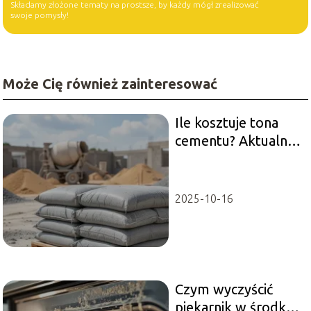
Składamy złożone tematy na prostsze, by każdy mógł zrealizować
swoje pomysły!
Może Cię również zainteresować
Ile kosztuje tona
cementu? Aktualne
ceny i od czego
zależą
2025-10-16
Czym wyczyścić
piekarnik w środku?