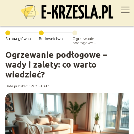
Strona główna
Budownictwo
Ogrzewanie
podłogowe –
wady i zalety: co
warto wiedzieć?
Ogrzewanie podłogowe –
wady i zalety: co warto
wiedzieć?
Data publikacji: 2025-10-16