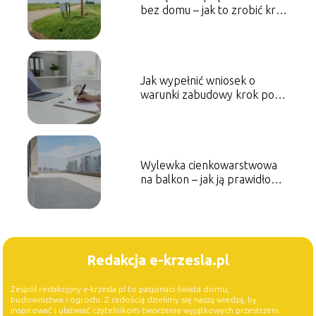
bez domu – jak to zrobić krok
po kroku?
Jak wypełnić wniosek o
warunki zabudowy krok po
kroku?
Wylewka cienkowarstwowa
na balkon – jak ją prawidłowo
wykonać?
Redakcja e-krzesla.pl
Zespół redakcyjny e-krzesla.pl to pasjonaci świata domu,
budownictwa i ogrodu. Z radością dzielimy się naszą wiedzą, by
inspirować i ułatwiać czytelnikom tworzenie wyjątkowych przestrzeni.