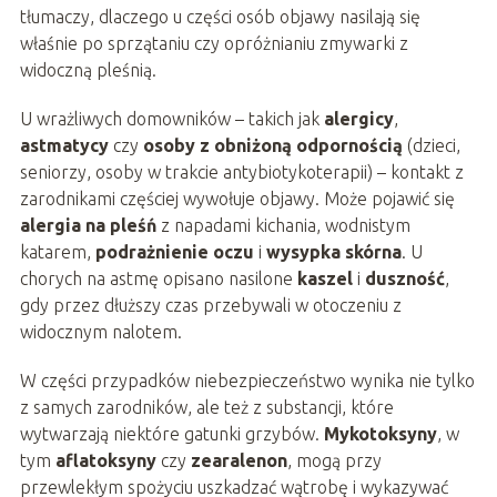
tłumaczy, dlaczego u części osób objawy nasilają się
właśnie po sprzątaniu czy opróżnianiu zmywarki z
widoczną pleśnią.
U wrażliwych domowników – takich jak
alergicy
,
astmatycy
czy
osoby z obniżoną odpornością
(dzieci,
seniorzy, osoby w trakcie antybiotykoterapii) – kontakt z
zarodnikami częściej wywołuje objawy. Może pojawić się
alergia na pleśń
z napadami kichania, wodnistym
katarem,
podrażnienie oczu
i
wysypka skórna
. U
chorych na astmę opisano nasilone
kaszel
i
duszność
,
gdy przez dłuższy czas przebywali w otoczeniu z
widocznym nalotem.
W części przypadków niebezpieczeństwo wynika nie tylko
z samych zarodników, ale też z substancji, które
wytwarzają niektóre gatunki grzybów.
Mykotoksyny
, w
tym
aflatoksyny
czy
zearalenon
, mogą przy
przewlekłym spożyciu uszkadzać wątrobę i wykazywać