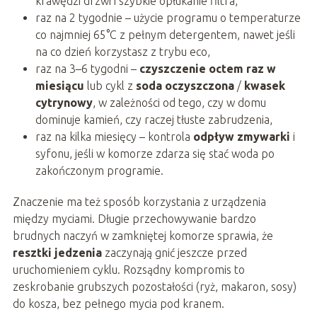
krawędzi drzwi i szybkie opłukanie filtra,
raz na 2 tygodnie – użycie programu o temperaturze
co najmniej 65°C z pełnym detergentem, nawet jeśli
na co dzień korzystasz z trybu eco,
raz na 3–6 tygodni –
czyszczenie octem raz w
miesiącu
lub cykl z
soda oczyszczona
/
kwasek
cytrynowy
, w zależności od tego, czy w domu
dominuje kamień, czy raczej tłuste zabrudzenia,
raz na kilka miesięcy – kontrola
odpływ zmywarki
i
syfonu, jeśli w komorze zdarza się stać woda po
zakończonym programie.
Znaczenie ma też sposób korzystania z urządzenia
między myciami. Długie przechowywanie bardzo
brudnych naczyń w zamkniętej komorze sprawia, że
resztki jedzenia
zaczynają gnić jeszcze przed
uruchomieniem cyklu. Rozsądny kompromis to
zeskrobanie grubszych pozostałości (ryż, makaron, sosy)
do kosza, bez pełnego mycia pod kranem.