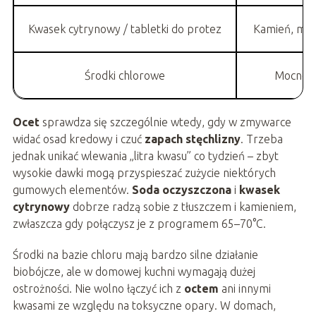
Kwasek cytrynowy / tabletki do protez
Kamień, mies
Środki chlorowe
Mocne o
Ocet
sprawdza się szczególnie wtedy, gdy w zmywarce
widać osad kredowy i czuć
zapach stęchlizny
. Trzeba
jednak unikać wlewania „litra kwasu” co tydzień – zbyt
wysokie dawki mogą przyspieszać zużycie niektórych
gumowych elementów.
Soda oczyszczona
i
kwasek
cytrynowy
dobrze radzą sobie z tłuszczem i kamieniem,
zwłaszcza gdy połączysz je z programem 65–70°C.
Środki na bazie chloru mają bardzo silne działanie
biobójcze, ale w domowej kuchni wymagają dużej
ostrożności. Nie wolno łączyć ich z
octem
ani innymi
kwasami ze względu na toksyczne opary. W domach,