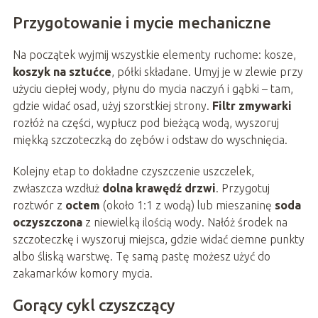
Przygotowanie i mycie mechaniczne
Na początek wyjmij wszystkie elementy ruchome: kosze,
koszyk na sztućce
, półki składane. Umyj je w zlewie przy
użyciu ciepłej wody, płynu do mycia naczyń i gąbki – tam,
gdzie widać osad, użyj szorstkiej strony.
Filtr zmywarki
rozłóż na części, wypłucz pod bieżącą wodą, wyszoruj
miękką szczoteczką do zębów i odstaw do wyschnięcia.
Kolejny etap to dokładne czyszczenie uszczelek,
zwłaszcza wzdłuż
dolna krawędź drzwi
. Przygotuj
roztwór z
octem
(około 1:1 z wodą) lub mieszaninę
soda
oczyszczona
z niewielką ilością wody. Nałóż środek na
szczoteczkę i wyszoruj miejsca, gdzie widać ciemne punkty
albo śliską warstwę. Tę samą pastę możesz użyć do
zakamarków komory mycia.
Gorący cykl czyszczący