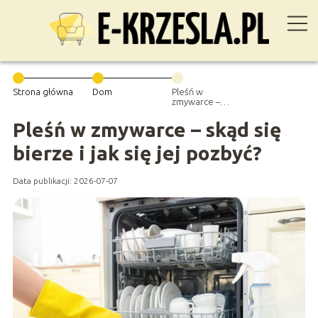
Strona główna
Dom
Pleśń w
zmywarce –
skąd się bierze i
jak się jej
Pleśń w zmywarce – skąd się
pozbyć?
bierze i jak się jej pozbyć?
Data publikacji: 2026-07-07