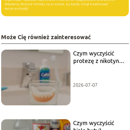
Składamy złożone tematy na prostsze, by każdy mógł zrealizować
swoje pomysły!
Może Cię również zainteresować
Czym wyczyścić
protezę z nikotyny?
Sprawdzone
metody i porady
2026-07-07
Czym wyczyścić