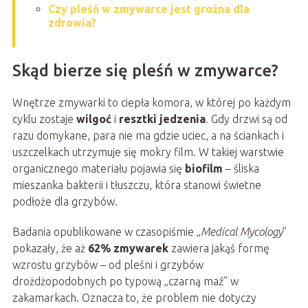
Czy pleśń w zmywarce jest groźna dla
zdrowia?
Skąd bierze się pleśń w zmywarce?
Wnętrze zmywarki to ciepła komora, w której po każdym
cyklu zostaje
wilgoć
i
resztki jedzenia
. Gdy drzwi są od
razu domykane, para nie ma gdzie uciec, a na ściankach i
uszczelkach utrzymuje się mokry film. W takiej warstwie
organicznego materiału pojawia się
biofilm
– śliska
mieszanka bakterii i tłuszczu, która stanowi świetne
podłoże dla grzybów.
Badania opublikowane w czasopiśmie „
Medical Mycology
”
pokazały, że aż
62% zmywarek
zawiera jakąś formę
wzrostu grzybów – od pleśni i grzybów
drożdżopodobnych po typową „czarną maź” w
zakamarkach. Oznacza to, że problem nie dotyczy