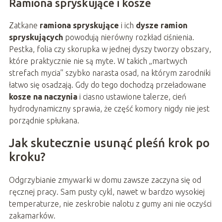
Ramiona spryskujące i kosze
Zatkane
ramiona spryskujące
i ich
dysze ramion
spryskujących
powodują nierówny rozkład ciśnienia.
Pestka, folia czy skorupka w jednej dyszy tworzy obszary,
które praktycznie nie są myte. W takich „martwych
strefach mycia” szybko narasta osad, na którym zarodniki
łatwo się osadzają. Gdy do tego dochodzą przeładowane
kosze na naczynia
i ciasno ustawione talerze, cień
hydrodynamiczny sprawia, że część komory nigdy nie jest
porządnie spłukana.
Jak skutecznie usunąć pleśń krok po
kroku?
Odgrzybianie zmywarki w domu zawsze zaczyna się od
ręcznej pracy. Sam pusty cykl, nawet w bardzo wysokiej
temperaturze, nie zeskrobie nalotu z gumy ani nie oczyści
zakamarków.