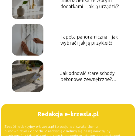
Biała łazienka ze złotymi
dodatkami – jak ją urządzić?
Tapeta panoramiczna – jak
wybrać i jak ją przykleić?
Jak odnowić stare schody
betonowe zewnętrzne?
Sprawdzone sposoby
Redakcja e-krzesla.pl
Zespół redakcyjny e-krzesla.pl to pasjonaci świata domu,
budownictwa i ogrodu. Z radością dzielimy się naszą wiedzą, by
inspirować i ułatwiać czytelnikom tworzenie wyjątkowych przestrzeni.