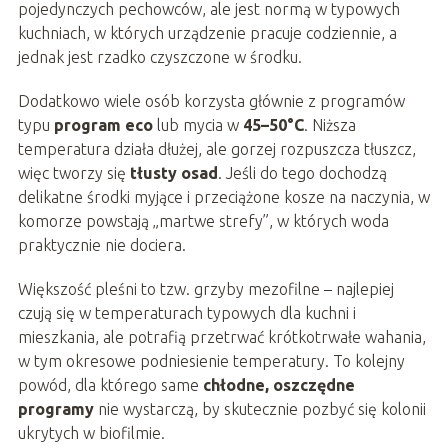
pojedynczych pechowców, ale jest normą w typowych
kuchniach, w których urządzenie pracuje codziennie, a
jednak jest rzadko czyszczone w środku.
Dodatkowo wiele osób korzysta głównie z programów
typu
program eco
lub mycia w
45–50°C
. Niższa
temperatura działa dłużej, ale gorzej rozpuszcza tłuszcz,
więc tworzy się
tłusty osad
. Jeśli do tego dochodzą
delikatne środki myjące i przeciążone kosze na naczynia, w
komorze powstają „martwe strefy”, w których woda
praktycznie nie dociera.
Większość pleśni to tzw. grzyby mezofilne – najlepiej
czują się w temperaturach typowych dla kuchni i
mieszkania, ale potrafią przetrwać krótkotrwałe wahania,
w tym okresowe podniesienie temperatury. To kolejny
powód, dla którego same
chłodne, oszczędne
programy
nie wystarczą, by skutecznie pozbyć się kolonii
ukrytych w biofilmie.