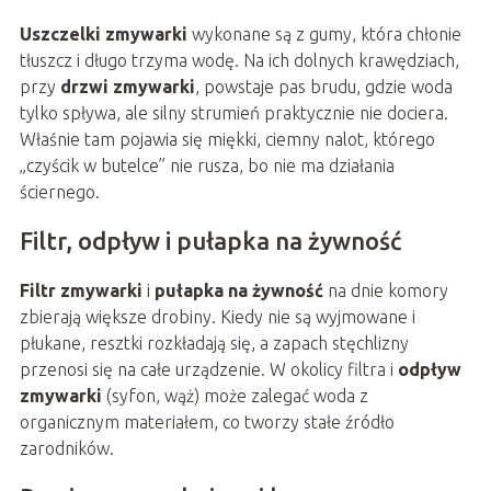
Uszczelki zmywarki
wykonane są z gumy, która chłonie
tłuszcz i długo trzyma wodę. Na ich dolnych krawędziach,
przy
drzwi zmywarki
, powstaje pas brudu, gdzie woda
tylko spływa, ale silny strumień praktycznie nie dociera.
Właśnie tam pojawia się miękki, ciemny nalot, którego
„czyścik w butelce” nie rusza, bo nie ma działania
ściernego.
Filtr, odpływ i pułapka na żywność
Filtr zmywarki
i
pułapka na żywność
na dnie komory
zbierają większe drobiny. Kiedy nie są wyjmowane i
płukane, resztki rozkładają się, a zapach stęchlizny
przenosi się na całe urządzenie. W okolicy filtra i
odpływ
zmywarki
(syfon, wąż) może zalegać woda z
organicznym materiałem, co tworzy stałe źródło
zarodników.