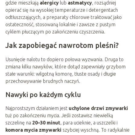
gdzie mieszkają
alergicy
lub
astmatycy
, rozsądniej
opierać się na wysokiej temperaturze i detergentach
odtłuszczających, a preparaty chlorowe traktować jako
ostateczność, stosowaną lokalnie i zawsze z pustym
cyklem płuczącym po zakończeniu czyszczenia.
Jak zapobiegać nawrotom pleśni?
Usunięcie nalotu to dopiero połowa wyzwania. Druga to
zmiana kilku nawyków, które dotąd zapewniały grzybom
stałe warunki: wilgotną komorę, tłuste osady i długie
przechowywanie brudnych naczyń.
Nawyki po każdym cyklu
Najprostszym działaniem jest
uchylone drzwi zmywarki
tuż po zakończeniu mycia. Jeśli zostawisz niewielką
szczelinę na
20–30 minut
, para ucieknie, a uszczelki i
komora mycia zmywarki
szybciej wyschną. To radykalnie