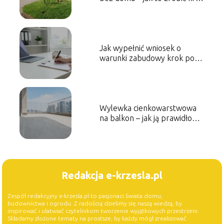
po kroku?
Jak wypełnić wniosek o
warunki zabudowy krok po
kroku?
Wylewka cienkowarstwowa
na balkon – jak ją prawidłowo
wykonać?
Redakcja e-krzesla.pl
Zespół redakcyjny e-krzesla.pl to pasjonaci świata domu,
budownictwa i ogrodu. Z radością dzielimy się naszą wiedzą, by
inspirować i ułatwiać czytelnikom tworzenie wyjątkowych przestrzeni.
Składamy złożone tematy na prostsze, by każdy mógł zrealizować