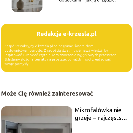
Redakcja e-krzesla.pl
Zespół redakcyjny e-krzesla.pl to pasjonaci świata domu,
budownictwa i ogrodu. Z radością dzielimy się naszą wiedzą, by
inspirować i ułatwiać czytelnikom tworzenie wyjątkowych przestrzeni.
Składamy złożone tematy na prostsze, by każdy mógł zrealizować
swoje pomysły!
Może Cię również zainteresować
Mikrofalówka nie
grzeje – najczęstsze
przyczyny i