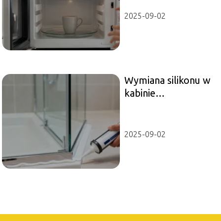
rozwiązania
2025-09-02
Wymiana silikonu w
kabinie
prysznicowej – jak
zrobić to krok po
kroku?
2025-09-02