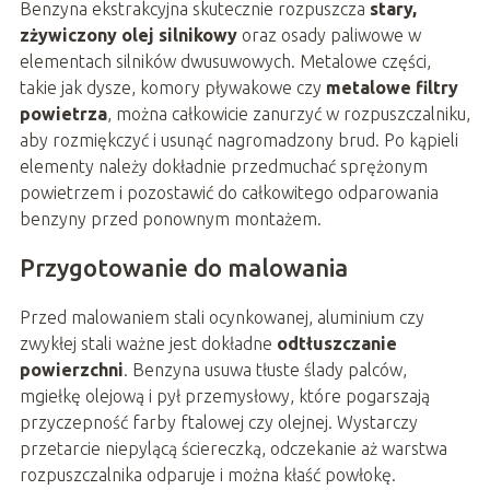
Benzyna ekstrakcyjna skutecznie rozpuszcza
stary,
zżywiczony olej silnikowy
oraz osady paliwowe w
elementach silników dwusuwowych. Metalowe części,
takie jak dysze, komory pływakowe czy
metalowe filtry
powietrza
, można całkowicie zanurzyć w rozpuszczalniku,
aby rozmiękczyć i usunąć nagromadzony brud. Po kąpieli
elementy należy dokładnie przedmuchać sprężonym
powietrzem i pozostawić do całkowitego odparowania
benzyny przed ponownym montażem.
Przygotowanie do malowania
Przed malowaniem stali ocynkowanej, aluminium czy
zwykłej stali ważne jest dokładne
odtłuszczanie
powierzchni
. Benzyna usuwa tłuste ślady palców,
mgiełkę olejową i pył przemysłowy, które pogarszają
przyczepność farby ftalowej czy olejnej. Wystarczy
przetarcie niepylącą ściereczką, odczekanie aż warstwa
rozpuszczalnika odparuje i można kłaść powłokę.