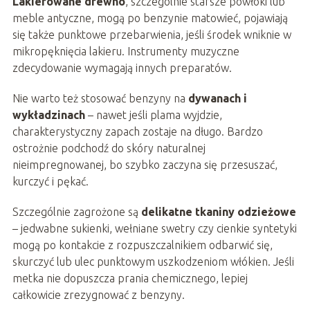
Lakierowane drewno
, szczególnie starsze powłoki lub
meble antyczne, mogą po benzynie matowieć, pojawiają
się także punktowe przebarwienia, jeśli środek wniknie w
mikropęknięcia lakieru. Instrumenty muzyczne
zdecydowanie wymagają innych preparatów.
Nie warto też stosować benzyny na
dywanach i
wykładzinach
– nawet jeśli plama wyjdzie,
charakterystyczny zapach zostaje na długo. Bardzo
ostrożnie podchodź do skóry naturalnej
nieimpregnowanej, bo szybko zaczyna się przesuszać,
kurczyć i pękać.
Szczególnie zagrożone są
delikatne tkaniny odzieżowe
– jedwabne sukienki, wełniane swetry czy cienkie syntetyki
mogą po kontakcie z rozpuszczalnikiem odbarwić się,
skurczyć lub ulec punktowym uszkodzeniom włókien. Jeśli
metka nie dopuszcza prania chemicznego, lepiej
całkowicie zrezygnować z benzyny.