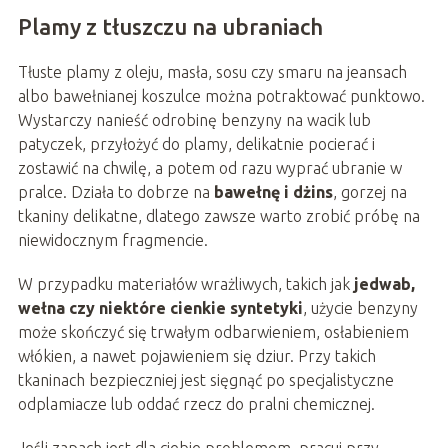
Plamy z tłuszczu na ubraniach
Tłuste plamy z oleju, masła, sosu czy smaru na jeansach
albo bawełnianej koszulce można potraktować punktowo.
Wystarczy nanieść odrobinę benzyny na wacik lub
patyczek, przyłożyć do plamy, delikatnie pocierać i
zostawić na chwilę, a potem od razu wyprać ubranie w
pralce. Działa to dobrze na
bawełnę i dżins
, gorzej na
tkaniny delikatne, dlatego zawsze warto zrobić próbę na
niewidocznym fragmencie.
W przypadku materiałów wrażliwych, takich jak
jedwab,
wełna czy niektóre cienkie syntetyki
, użycie benzyny
może skończyć się trwałym odbarwieniem, osłabieniem
włókien, a nawet pojawieniem się dziur. Przy takich
tkaninach bezpieczniej jest sięgnąć po specjalistyczne
odplamiacze lub oddać rzecz do pralni chemicznej.
Jeśli zapach jest dla ciebie problemem, pracuj przy