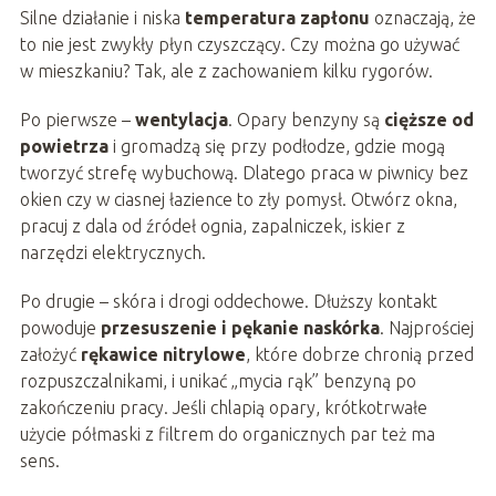
Silne działanie i niska
temperatura zapłonu
oznaczają, że
to nie jest zwykły płyn czyszczący. Czy można go używać
w mieszkaniu? Tak, ale z zachowaniem kilku rygorów.
Po pierwsze –
wentylacja
. Opary benzyny są
cięższe od
powietrza
i gromadzą się przy podłodze, gdzie mogą
tworzyć strefę wybuchową. Dlatego praca w piwnicy bez
okien czy w ciasnej łazience to zły pomysł. Otwórz okna,
pracuj z dala od źródeł ognia, zapalniczek, iskier z
narzędzi elektrycznych.
Po drugie – skóra i drogi oddechowe. Dłuższy kontakt
powoduje
przesuszenie i pękanie naskórka
. Najprościej
założyć
rękawice nitrylowe
, które dobrze chronią przed
rozpuszczalnikami, i unikać „mycia rąk” benzyną po
zakończeniu pracy. Jeśli chlapią opary, krótkotrwałe
użycie półmaski z filtrem do organicznych par też ma
sens.