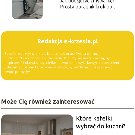
Jak podłączyć zmywarkę?
Prosty poradnik krok po
kroku
Redakcja e-krzesla.pl
Zespół redakcyjny e-krzesla.pl to pasjonaci świata domu,
budownictwa i ogrodu. Z radością dzielimy się naszą wiedzą, by
inspirować i ułatwiać czytelnikom tworzenie wyjątkowych przestrzeni.
Składamy złożone tematy na prostsze, by każdy mógł zrealizować
swoje pomysły!
Może Cię również zainteresować
Które kafelki
wybrać do kuchni?