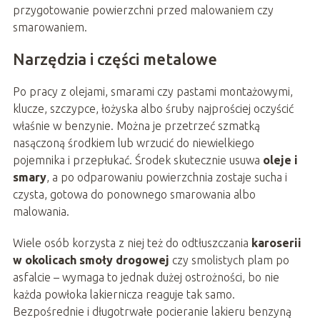
przygotowanie powierzchni przed malowaniem czy
smarowaniem.
Narzędzia i części metalowe
Po pracy z olejami, smarami czy pastami montażowymi,
klucze, szczypce, łożyska albo śruby najprościej oczyścić
właśnie w benzynie. Można je przetrzeć szmatką
nasączoną środkiem lub wrzucić do niewielkiego
pojemnika i przepłukać. Środek skutecznie usuwa
oleje i
smary
, a po odparowaniu powierzchnia zostaje sucha i
czysta, gotowa do ponownego smarowania albo
malowania.
Wiele osób korzysta z niej też do odtłuszczania
karoserii
w okolicach smoły drogowej
czy smolistych plam po
asfalcie – wymaga to jednak dużej ostrożności, bo nie
każda powłoka lakiernicza reaguje tak samo.
Bezpośrednie i długotrwałe pocieranie lakieru benzyną