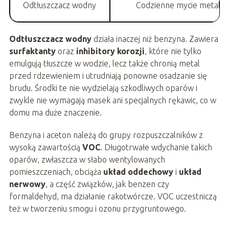
Odtłuszczacz wodny
Codzienne mycie metalu, p
Odtłuszczacz wodny
działa inaczej niż benzyna. Zawiera
surfaktanty
oraz
inhibitory korozji
, które nie tylko
emulgują tłuszcze w wodzie, lecz także chronią metal
przed rdzewieniem i utrudniają ponowne osadzanie się
brudu. Środki te nie wydzielają szkodliwych oparów i
zwykle nie wymagają masek ani specjalnych rękawic, co w
domu ma duże znaczenie.
Benzyna i aceton należą do grupy rozpuszczalników z
wysoką zawartością
VOC
. Długotrwałe wdychanie takich
oparów, zwłaszcza w słabo wentylowanych
pomieszczeniach, obciąża
układ oddechowy
i
układ
nerwowy
, a część związków, jak benzen czy
formaldehyd, ma działanie rakotwórcze. VOC uczestniczą
też w tworzeniu smogu i ozonu przygruntowego.