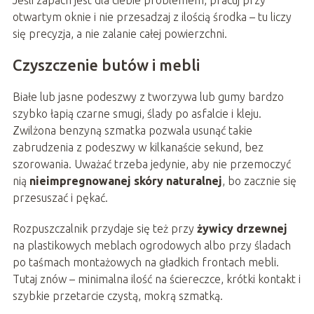
otwartym oknie i nie przesadzaj z ilością środka – tu liczy
się precyzja, a nie zalanie całej powierzchni.
Czyszczenie butów i mebli
Białe lub jasne podeszwy z tworzywa lub gumy bardzo
szybko łapią czarne smugi, ślady po asfalcie i kleju.
Zwilżona benzyną szmatka pozwala usunąć takie
zabrudzenia z podeszwy w kilkanaście sekund, bez
szorowania. Uważać trzeba jedynie, aby nie przemoczyć
nią
nieimpregnowanej skóry naturalnej
, bo zacznie się
przesuszać i pękać.
Rozpuszczalnik przydaje się też przy
żywicy drzewnej
na plastikowych meblach ogrodowych albo przy śladach
po taśmach montażowych na gładkich frontach mebli.
Tutaj znów – minimalna ilość na ściereczce, krótki kontakt i
szybkie przetarcie czystą, mokrą szmatką.