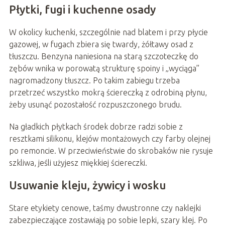
Płytki, fugi i kuchenne osady
W okolicy kuchenki, szczególnie nad blatem i przy płycie
gazowej, w fugach zbiera się twardy, żółtawy osad z
tłuszczu. Benzyna naniesiona na starą szczoteczkę do
zębów wnika w porowatą strukturę spoiny i „wyciąga”
nagromadzony tłuszcz. Po takim zabiegu trzeba
przetrzeć wszystko mokrą ściereczką z odrobiną płynu,
żeby usunąć pozostałość rozpuszczonego brudu.
Na gładkich płytkach środek dobrze radzi sobie z
resztkami silikonu, klejów montażowych czy farby olejnej
po remoncie. W przeciwieństwie do skrobaków nie rysuje
szkliwa, jeśli użyjesz miękkiej ściereczki.
Usuwanie kleju, żywicy i wosku
Stare etykiety cenowe, taśmy dwustronne czy naklejki
zabezpieczające zostawiają po sobie lepki, szary klej. Po