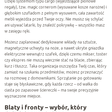
Dzięki systemom typu cargo (wyjeżdżające pionowe
regały), tzw. magic cornerom (wysuwane kosze narożne) i
głębokim szufladom z pełnym wysuwem, cała zawartość
mebli wyjeżdża przed Twoje oczy. Nie musisz się schylać
ani używać latarki, by znaleźć pokrywkę – wszystko masz
w zasięgu ręki.
Możesz zaplanować dedykowane wkłady na sztućce,
magnetyczne uchwyty na noże, a nawet ukryte gniazdka
elektryczne wewnątrz szafek, dzięki czemu mikser, toster
czy ekspres nie muszą wiecznie stać na blacie, zbierając
kurz i tłuszcz. Taka organizacja oszczędza Twój czas, który
zamiast na szukaniu przedmiotów, możesz przeznaczyć
na rozmowę z domownikami. Sprzątanie po gotowaniu
staje się błyskawiczne, gdy każda rzecz – od wałka do
ciasta po zapasowe ściereczki – ma swoje precyzyjnie
wyznaczone miejsce.
Blaty i fronty – wybór, który