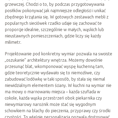
grzewczej. Chodzi o to, by podczas przygotowywania
posiłków pokonywać jak najmniejsze odległości i unikać
zbędnego krzątania się. W gotowych zestawach mebli z
popularnych sieciówek rzadko udaje się zachować te
proporcje idealnie, szczególnie w małych, wąskich lub
nieustawnych pomieszczeniach, gdzie liczy się każdy
milimetr.
Projektowanie pod konkretny wymiar pozwala na swoiste
„oszukanie” architektury wnętrza. Możemy dowolnie
przesunąć blat, wkomponować wyspę kuchenną tam,
gdzie teoretycznie wydawało się to niemożliwe, czy
zabudować lodówkę w taki sposób, by stała się niemal
niewidzialnym elementem ściany. W kuchni na wymiar nie
ma mowy o marnowaniu miejsca – każda szuflada w
cokole, każda wąska przestrzeń obok piekarnika czy
niewymiarowy narożnik może stać się wygodnym
schowkiem na blachy do pieczenia, przyprawy czy środki
czystości. To właśnie personalizacja pozwala dostosować