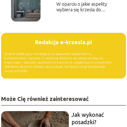
W oparciu o jakie aspekty
wybiera się krzesła do
toaletki?
Redakcja e-krzesla.pl
Zespół redakcyjny e-krzesla.pl to pasjonaci świata domu,
budownictwa i ogrodu. Z radością dzielimy się naszą wiedzą, by
inspirować i ułatwiać czytelnikom tworzenie wyjątkowych przestrzeni.
Składamy złożone tematy na prostsze, by każdy mógł zrealizować
swoje pomysły!
Może Cię również zainteresować
Jak wykonać
posadzki?