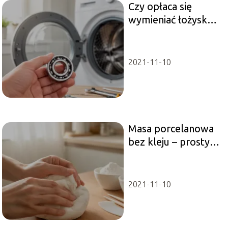
Czy opłaca się
wymieniać łożyska
w pralce?
2021-11-10
Masa porcelanowa
bez kleju – prosty
przepis krok po
kroku
2021-11-10