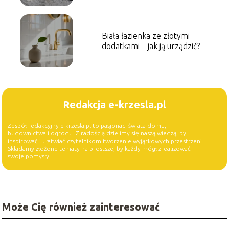
Biała łazienka ze złotymi
dodatkami – jak ją urządzić?
Redakcja e-krzesla.pl
Zespół redakcyjny e-krzesla.pl to pasjonaci świata domu,
budownictwa i ogrodu. Z radością dzielimy się naszą wiedzą, by
inspirować i ułatwiać czytelnikom tworzenie wyjątkowych przestrzeni.
Składamy złożone tematy na prostsze, by każdy mógł zrealizować
swoje pomysły!
Może Cię również zainteresować