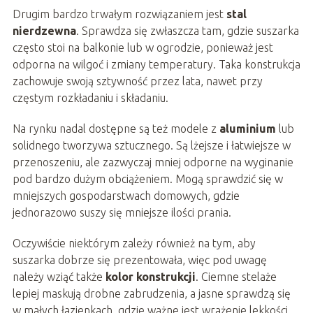
Drugim bardzo trwałym rozwiązaniem jest
stal
nierdzewna
. Sprawdza się zwłaszcza tam, gdzie suszarka
często stoi na balkonie lub w ogrodzie, ponieważ jest
odporna na wilgoć i zmiany temperatury. Taka konstrukcja
zachowuje swoją sztywność przez lata, nawet przy
częstym rozkładaniu i składaniu.
Na rynku nadal dostępne są też modele z
aluminium
lub
solidnego tworzywa sztucznego. Są lżejsze i łatwiejsze w
przenoszeniu, ale zazwyczaj mniej odporne na wyginanie
pod bardzo dużym obciążeniem. Mogą sprawdzić się w
mniejszych gospodarstwach domowych, gdzie
jednorazowo suszy się mniejsze ilości prania.
Oczywiście niektórym zależy również na tym, aby
suszarka dobrze się prezentowała, więc pod uwagę
należy wziąć także
kolor konstrukcji
. Ciemne stelaże
lepiej maskują drobne zabrudzenia, a jasne sprawdzą się
w małych łazienkach, gdzie ważne jest wrażenie lekkości.