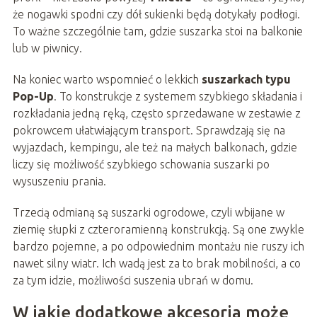
że nogawki spodni czy dół sukienki będą dotykały podłogi.
To ważne szczególnie tam, gdzie suszarka stoi na balkonie
lub w piwnicy.
Na koniec warto wspomnieć o lekkich
suszarkach typu
Pop-Up
. To konstrukcje z systemem szybkiego składania i
rozkładania jedną ręką, często sprzedawane w zestawie z
pokrowcem ułatwiającym transport. Sprawdzają się na
wyjazdach, kempingu, ale też na małych balkonach, gdzie
liczy się możliwość szybkiego schowania suszarki po
wysuszeniu prania.
Trzecią odmianą są suszarki ogrodowe, czyli wbijane w
ziemię słupki z czteroramienną konstrukcją. Są one zwykle
bardzo pojemne, a po odpowiednim montażu nie ruszy ich
nawet silny wiatr. Ich wadą jest za to brak mobilności, a co
za tym idzie, możliwości suszenia ubrań w domu.
W jakie dodatkowe akcesoria może