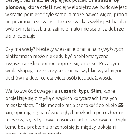
pionową
, która dzięki swojej wielopiętrowej budowie jest
w stanie pomieścić tyle samo, a może nawet więcej prania
od poziomych suszarek. Taka suszarka zwykle jest bardzo
wytrzymała i stabilna, zajmuje mało miejsca oraz dobrze
się prezentuje.
Czy ma wady? Niestety wieszanie prania na najwyższych
platformach może niekiedy być problematyczne,
zwłaszcza jeśli o pomoc poprosi się dziecko. Poza tym
woda skapująca ze szczytu utrudnia szybkie wyschnięcie
ciuchów na dole, co dla wielu osób jest uciążliwością.
Warto zwrócić uwagę na
suszarki typu Slim
, które
projektuje się z myślą o wąskich korytarzach i małych
mieszkaniach. Takie modele mają szerokość do około
55
cm
, opierają się na równoległych nóżkach i po rozłożeniu
mieszczą się w typowych ościeżnicach drzwiowych. Dzięki
temu bez problemu przenosi się je między pokojami,
nawet gdy są pełne prania.