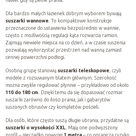
Dla bardzo małych łazienek dobrym wyborem bywają
suszarki wannowe
. To kompaktowe konstrukcje
przeznaczone do ustawienia bezpośrednio w wannie,
często z możliwością regulacji kąta rozwarcia ramion.
Zajmują niewiele miejsca na co dzień, a w czasie suszenia
pozwalają wykorzystać przestrzeń nad wanną zamiast
cennej powierzchni podłogi.
Osobną grupę stanowią
suszarki teleskopowe
, czyli
modele z rozsuwanym blatem głównym. Szerokość
można zwykle regulować płynnie – przykładowo od około
110 do 180 cm
. Dzięki temu da się dopasować rozmiar
suszarki zarówno do ilości prania, jak i gabarytów
suszonych obrusów czy kompletów pościeli.
Dla osób, które często suszą długie ubrania, przydatne są
suszarki o wysokości XXL
. Mają one podwyższony
profil – nierzadko powyżej
1 metra
– co ogranicza ryzyko,