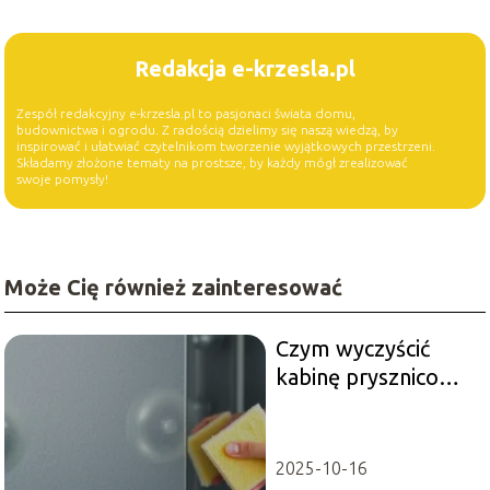
Redakcja e-krzesla.pl
Zespół redakcyjny e-krzesla.pl to pasjonaci świata domu,
budownictwa i ogrodu. Z radością dzielimy się naszą wiedzą, by
inspirować i ułatwiać czytelnikom tworzenie wyjątkowych przestrzeni.
Składamy złożone tematy na prostsze, by każdy mógł zrealizować
swoje pomysły!
Może Cię również zainteresować
Czym wyczyścić
kabinę prysznicową
z kamienia?
Skuteczne metody
2025-10-16