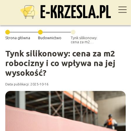
Strona główna
Budownictwo
Tynk silikonowy:
cena za m2
robocizny i co
wpływa na jej
Tynk silikonowy: cena za m2
wysokość?
robocizny i co wpływa na jej
wysokość?
Data publikacji: 2025-10-16